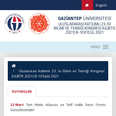
English
GAZİANTEP
ÜNİVERSİTESİ
ULUSLARARASI KATILIMLI 23. ISI
BİLİMİ VE TEKNİĞİ KONGRESİ (ULIBTK
2021) 8-10 EYLÜL 2021
MENÜ
Uluslararası Katılımlı 23. Isı Bilimi ve Tekniği Kongresi
(ULIBTK 2021) 8-10 Eylül 2021
DUYURULAR
22 Mart
Tam Metin Kılavuzu ve Telif Hakkı Devir Formu
Güncellenmiştir!